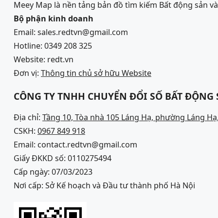
Meey Map là nền tảng bản đồ tìm kiếm Bất động sản 
Bộ phận kinh doanh
Email: sales.redtvn@gmail.com
Hotline: 0349 208 325
Website: redt.vn
Đơn vị:
Thông tin chủ sở hữu Website
CÔNG TY TNHH CHUYỂN ĐỔI SỐ BẤT ĐỘNG
Địa chỉ:
Tầng 10, Tòa nhà 105 Láng Hạ, phường Láng Hạ,
CSKH:
0967 849 918
Email: contact.redtvn@gmail.com
Giấy ĐKKD số: 0110275494
Cấp ngày: 07/03/2023
Nơi cấp: Sở Kế hoạch và Đầu tư thành phố Hà Nội