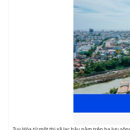
Tuy Hòa từ một thị xã lạc hậu nằm trên hạ lưu s