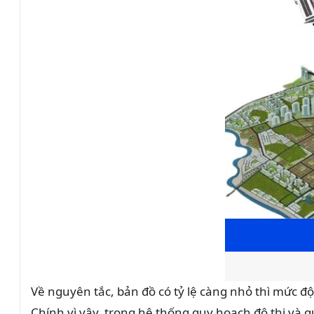
Về nguyên tắc, bản đồ có tỷ lệ càng nhỏ thì mức độ 
Chính vì vậy, trong hệ thống quy hoạch đô thị và q