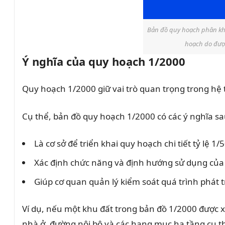
Bản đồ quy hoạch phân khu
hoạch do được
Ý nghĩa của quy hoạch 1/2000
Quy hoạch 1/2000 giữ vai trò quan trọng trong hệ
Cụ thể, bản đồ quy hoạch 1/2000 có các ý nghĩa sa
Là cơ sở để triển khai quy hoạch chi tiết tỷ lệ 1/
Xác định chức năng và định hướng sử dụng của
Giúp cơ quan quản lý kiểm soát quá trình phát 
Ví dụ, nếu một khu đất trong bản đồ 1/2000 được xác đ
nhà ở, đường nội bộ và các hạng mục hạ tầng cụ t