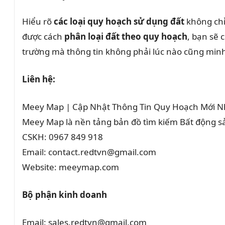
Hiểu rõ
các loại quy hoạch sử dụng đất
không chỉ
được cách
phân loại đất theo quy hoạch
, bạn sẽ 
trường mà thông tin không phải lúc nào cũng minh 
Liên hệ:
Meey Map | Cập Nhật Thông Tin Quy Hoạch Mới N
Meey Map là nền tảng bản đồ tìm kiếm Bất động 
CSKH: 0967 849 918
Email: contact.redtvn@gmail.com
Website: meeymap.com
Bộ phận kinh doanh
Email: sales.redtvn@gmail.com