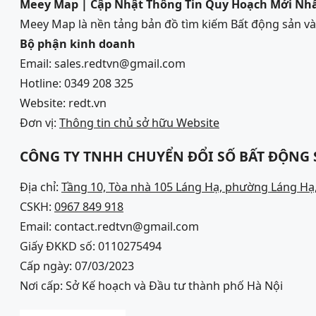
Meey Map | Cập Nhật Thông Tin Quy Hoạch Mới Nh
Meey Map là nền tảng bản đồ tìm kiếm Bất động sản 
Bộ phận kinh doanh
Email: sales.redtvn@gmail.com
Hotline: 0349 208 325
Website: redt.vn
Đơn vị:
Thông tin chủ sở hữu Website
CÔNG TY TNHH CHUYỂN ĐỔI SỐ BẤT ĐỘNG
Địa chỉ:
Tầng 10, Tòa nhà 105 Láng Hạ, phường Láng Hạ,
CSKH:
0967 849 918
Email: contact.redtvn@gmail.com
Giấy ĐKKD số: 0110275494
Cấp ngày: 07/03/2023
Nơi cấp: Sở Kế hoạch và Đầu tư thành phố Hà Nội