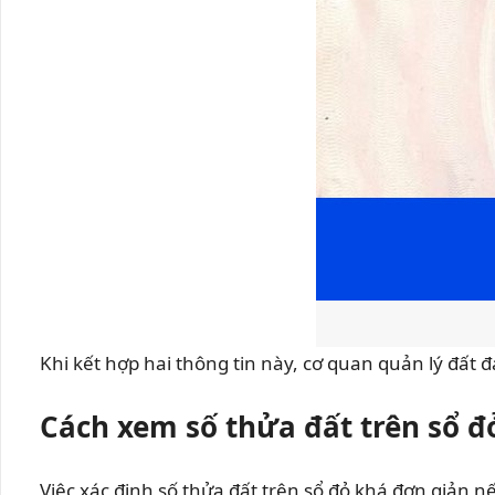
Khi kết hợp hai thông tin này, cơ quan quản lý đất đa
Cách xem số thửa đất trên sổ đ
Việc xác định số thửa đất trên sổ đỏ khá đơn giản nế