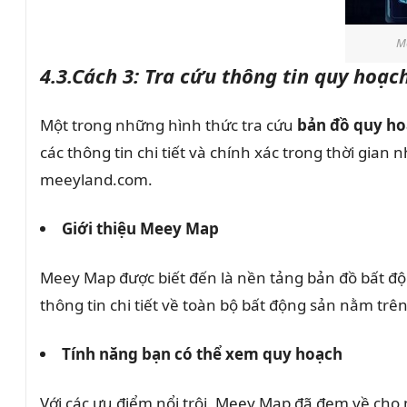
Me
4.3.Cách 3: Tra cứu thông tin quy hoạc
Một trong những hình thức tra cứu
bản đồ quy ho
các thông tin chi tiết và chính xác trong thời gi
meeyland.com.
Giới thiệu Meey Map
Meey Map được biết đến là nền tảng bản đồ bất độn
thông tin chi tiết về toàn bộ bất động sản nằm trê
Tính năng bạn có thể xem quy hoạch
Với các ưu điểm nổi trội, Meey Map đã đem về cho 