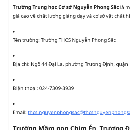
Trường Trung học Cơ sở Nguyễn Phong Sắc
là m
giá cao về chất lượng giảng dạy và cơ sở vật chất hi
Tên trường:
Trường THCS Nguyễn Phong Sắc
Địa chỉ:
Ngõ 44 Đại La, phường Trương Định, quận 
Điện thoại:
024-7309-3939
Email:
thcs.nguyenphongsac@thcsnguyenphongsa
Trường Mầm non Chim Én, Trương Đ