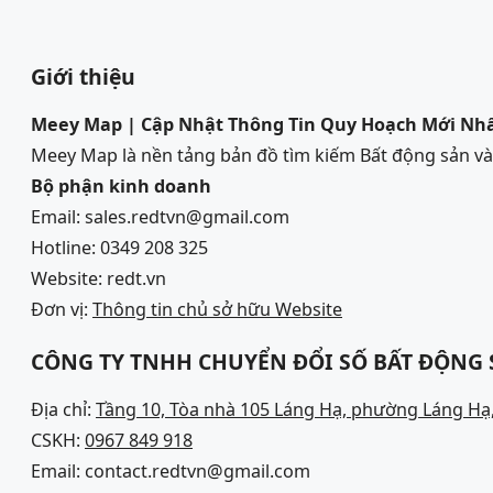
Giới thiệu
Meey Map | Cập Nhật Thông Tin Quy Hoạch Mới Nh
Meey Map là nền tảng bản đồ tìm kiếm Bất động sản 
Bộ phận kinh doanh
Email: sales.redtvn@gmail.com
Hotline: 0349 208 325
Website: redt.vn
Đơn vị:
Thông tin chủ sở hữu Website
CÔNG TY TNHH CHUYỂN ĐỔI SỐ BẤT ĐỘNG
Địa chỉ:
Tầng 10, Tòa nhà 105 Láng Hạ, phường Láng Hạ,
CSKH:
0967 849 918
Email: contact.redtvn@gmail.com