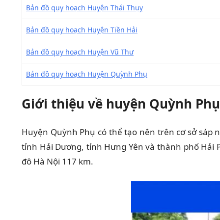
Bản đồ quy hoạch Huyện Thái Thụy
Bản đồ quy hoạch Huyện Tiền Hải
Bản đồ quy hoạch Huyện Vũ Thư
Bản đồ quy hoạch Huyện Quỳnh Phụ
Giới thiệu về huyện Quỳnh Phụ,
Huyện Quỳnh Phụ có thể
tạo nên
trên cơ sở
sáp 
tỉnh Hải Dương, tỉnh Hưng Yên và thành phố Hải
đô Hà Nội 117 km.