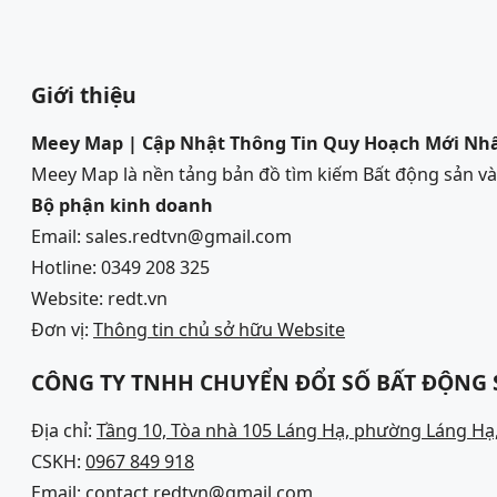
Giới thiệu
Meey Map | Cập Nhật Thông Tin Quy Hoạch Mới Nh
Meey Map là nền tảng bản đồ tìm kiếm Bất động sản 
Bộ phận kinh doanh
Email: sales.redtvn@gmail.com
Hotline: 0349 208 325
Website: redt.vn
Đơn vị:
Thông tin chủ sở hữu Website
CÔNG TY TNHH CHUYỂN ĐỔI SỐ BẤT ĐỘNG
Địa chỉ:
Tầng 10, Tòa nhà 105 Láng Hạ, phường Láng Hạ,
CSKH:
0967 849 918
Email: contact.redtvn@gmail.com