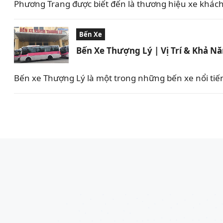
Phương Trang được biết đến là thương hiệu xe khách 
Bến Xe
Bến Xe Thượng Lý | Vị Trí & Khả N
Bến xe Thượng Lý là một trong những bến xe nổi tiế
Phân
trang
bài
viết