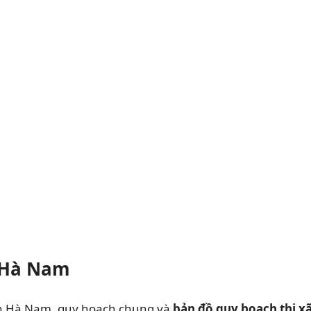
h Hà Nam
h Hà Nam, quy hoạch chung và
bản đồ quy hoạch thị x