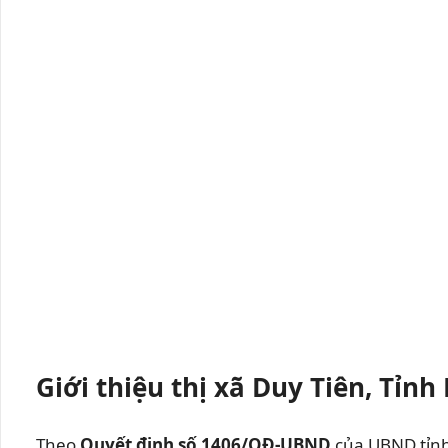
Giới thiệu thị xã Duy Tiên, Tỉn
Theo
Quyết định số 1406/QĐ-UBND
của UBND tỉn