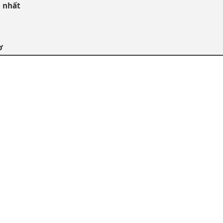
 nhất
ơ