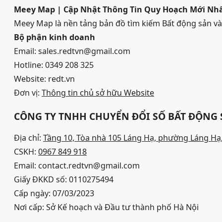
Meey Map | Cập Nhật Thông Tin Quy Hoạch Mới Nh
Meey Map là nền tảng bản đồ tìm kiếm Bất động sản 
Bộ phận kinh doanh
Email: sales.redtvn@gmail.com
Hotline: 0349 208 325
Website: redt.vn
Đơn vị:
Thông tin chủ sở hữu Website
CÔNG TY TNHH CHUYỂN ĐỔI SỐ BẤT ĐỘNG
Địa chỉ:
Tầng 10, Tòa nhà 105 Láng Hạ, phường Láng Hạ,
CSKH:
0967 849 918
Email: contact.redtvn@gmail.com
Giấy ĐKKD số: 0110275494
Cấp ngày: 07/03/2023
Nơi cấp: Sở Kế hoạch và Đầu tư thành phố Hà Nội