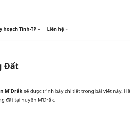
y hoạch Tỉnh-TP
Liên hệ
g Đất
ện M’Drắk
sẽ được trình bày chi tiết trong bài viết này. H
ng đất tại huyện M’Drắk.