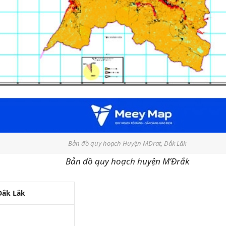
Bản đồ quy hoạch Huyện MDrat, Dắk Lăk
Bản đồ quy hoạch huyện M’Đrắk
Đắk Lắk