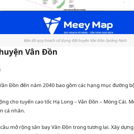
Bản đồ quy hoạch sử dụng đất huyện Vân Đồn Quảng Ninh
 huyện Vân Đồn
n
 Vân Đồn đến năm 2040 bao gồm các hạng mục đường bộ,
ng cho tuyến cao tốc Hạ Long – Vân Đồn – Móng Cái. Mở r
ện cá nhân.
ầu mở rộng sân bay Vân Đồn trong tương lai. Xây dựng 