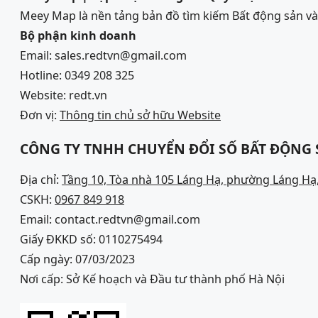
Meey Map là nền tảng bản đồ tìm kiếm Bất động sản 
Bộ phận kinh doanh
Email: sales.redtvn@gmail.com
Hotline: 0349 208 325
Website: redt.vn
Đơn vị:
Thông tin chủ sở hữu Website
CÔNG TY TNHH CHUYỂN ĐỔI SỐ BẤT ĐỘNG
Địa chỉ:
Tầng 10, Tòa nhà 105 Láng Hạ, phường Láng Hạ,
CSKH:
0967 849 918
Email: contact.redtvn@gmail.com
Giấy ĐKKD số: 0110275494
Cấp ngày: 07/03/2023
Nơi cấp: Sở Kế hoạch và Đầu tư thành phố Hà Nội