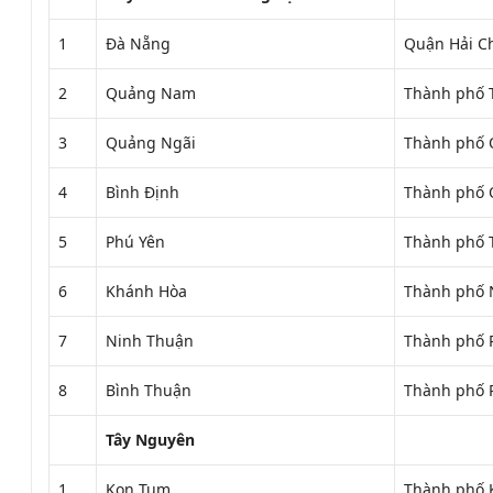
1
Đà Nẵng
Quận Hải C
2
Quảng Nam
Thành phố 
3
Quảng Ngãi
Thành phố 
4
Bình Định
Thành phố
5
Phú Yên
Thành phố 
6
Khánh Hòa
Thành phố 
7
Ninh Thuận
Thành phố 
8
Bình Thuận
Thành phố 
Tây Nguyên
1
Kon Tum
Thành phố 