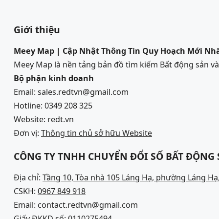
Giới thiệu
Meey Map | Cập Nhật Thông Tin Quy Hoạch Mới Nh
Meey Map là nền tảng bản đồ tìm kiếm Bất động sản 
Bộ phận kinh doanh
Email: sales.redtvn@gmail.com
Hotline: 0349 208 325
Website: redt.vn
Đơn vị:
Thông tin chủ sở hữu Website
CÔNG TY TNHH CHUYỂN ĐỔI SỐ BẤT ĐỘNG
Địa chỉ:
Tầng 10, Tòa nhà 105 Láng Hạ, phường Láng Hạ,
CSKH:
0967 849 918
Email: contact.redtvn@gmail.com
Giấy ĐKKD số: 0110275494