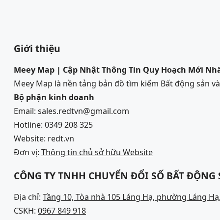
Giới thiệu
Meey Map | Cập Nhật Thông Tin Quy Hoạch Mới Nh
Meey Map là nền tảng bản đồ tìm kiếm Bất động sản 
Bộ phận kinh doanh
Email: sales.redtvn@gmail.com
Hotline: 0349 208 325
Website: redt.vn
Đơn vị:
Thông tin chủ sở hữu Website
CÔNG TY TNHH CHUYỂN ĐỔI SỐ BẤT ĐỘNG
Địa chỉ:
Tầng 10, Tòa nhà 105 Láng Hạ, phường Láng Hạ,
CSKH:
0967 849 918