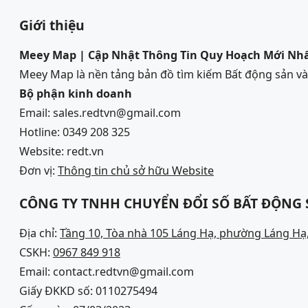
Giới thiệu
Meey Map | Cập Nhật Thông Tin Quy Hoạch Mới Nh
Meey Map là nền tảng bản đồ tìm kiếm Bất động sản 
Bộ phận kinh doanh
Email: sales.redtvn@gmail.com
Hotline: 0349 208 325
Website: redt.vn
Đơn vị:
Thông tin chủ sở hữu Website
CÔNG TY TNHH CHUYỂN ĐỔI SỐ BẤT ĐỘNG
Địa chỉ:
Tầng 10, Tòa nhà 105 Láng Hạ, phường Láng Hạ,
CSKH:
0967 849 918
Email: contact.redtvn@gmail.com
Giấy ĐKKD số: 0110275494