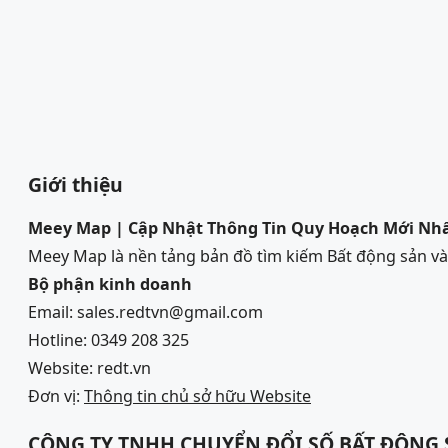
Giới thiệu
Meey Map | Cập Nhật Thông Tin Quy Hoạch Mới Nh
Meey Map là nền tảng bản đồ tìm kiếm Bất động sản 
Bộ phận kinh doanh
Email: sales.redtvn@gmail.com
Hotline: 0349 208 325
Website: redt.vn
Đơn vị:
Thông tin chủ sở hữu Website
CÔNG TY TNHH CHUYỂN ĐỔI SỐ BẤT ĐỘNG