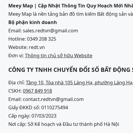
Meey Map | Cập Nhật Thông Tin Quy Hoạch Mới Nh
Meey Map là nền tảng bản đồ tìm kiếm Bất động sản 
Bộ phận kinh doanh
Email: sales.redtvn@gmail.com
Hotline: 0349 208 325
Website: redt.vn
Đơn vị:
Thông tin chủ sở hữu Website
CÔNG TY TNHH CHUYỂN ĐỔI SỐ BẤT ĐỘNG
Địa chỉ:
Tầng 10, Tòa nhà 105 Láng Hạ, phường Láng Hạ,
CSKH:
0967 849 918
Email: contact.redtvn@gmail.com
Giấy ĐKKD số: 0110275494
Cấp ngày: 07/03/2023
Nơi cấp: Sở Kế hoạch và Đầu tư thành phố Hà Nội