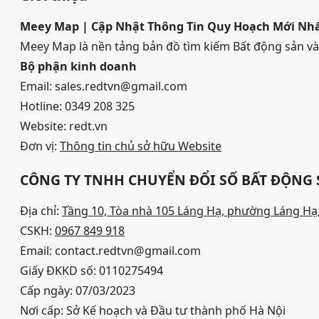
Meey Map | Cập Nhật Thông Tin Quy Hoạch Mới Nh
Meey Map là nền tảng bản đồ tìm kiếm Bất động sản 
Bộ phận kinh doanh
Email: sales.redtvn@gmail.com
Hotline: 0349 208 325
Website: redt.vn
Đơn vị:
Thông tin chủ sở hữu Website
CÔNG TY TNHH CHUYỂN ĐỔI SỐ BẤT ĐỘNG
Địa chỉ:
Tầng 10, Tòa nhà 105 Láng Hạ, phường Láng Hạ,
CSKH:
0967 849 918
Email: contact.redtvn@gmail.com
Giấy ĐKKD số: 0110275494
Cấp ngày: 07/03/2023
Nơi cấp: Sở Kế hoạch và Đầu tư thành phố Hà Nội